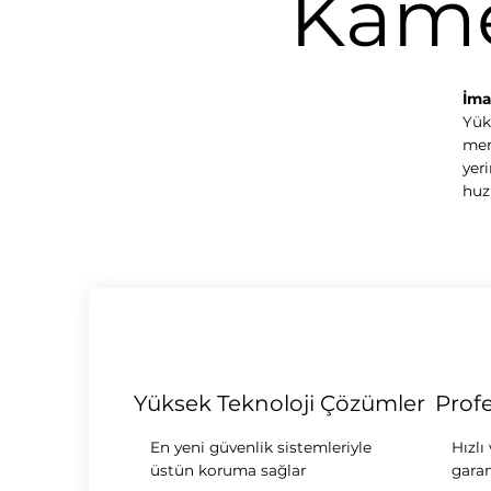
Kame
İma
Yük
memn
yer
huz
Yüksek Teknoloji Çözümler
Prof
En yeni güvenlik sistemleriyle
Hızlı
üstün koruma sağlar
garan