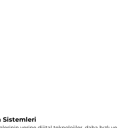
a Sistemleri
rinin yerine dijital teknolojiler, daha hızlı ve 