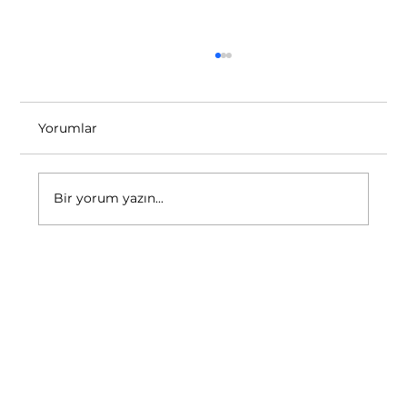
Yorumlar
Bir yorum yazın...
Adana’da Gece Görüşlü Güvenlik
Kamera Sistemlerinde Avi
Teknoloji’nin Teknolojisi