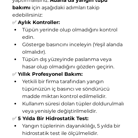
yaptırmalısınız. 
Adana’da yangın tüpü 
bakımı
 için aşağıdaki adımları takip 
edebilirsiniz:
✅ 
Aylık Kontroller:
Tüpün yerinde olup olmadığını kontrol 
edin.
Gösterge basıncını inceleyin (Yeşil alanda 
olmalıdır).
Tüpün dış yüzeyinde paslanma veya 
hasar olup olmadığını gözden geçirin.
✅ 
Yıllık Profesyonel Bakım:
Yetkili bir firma tarafından yangın 
tüpünüzün iç basıncı ve söndürücü 
madde miktarı kontrol edilmelidir.
Kullanım süresi dolan tüpler doldurulmalı 
veya yenisiyle değiştirilmelidir.
✅ 
5 Yılda Bir Hidrostatik Test:
Yangın tüplerinin dayanıklılığı, 5 yılda bir 
hidrostatik test ile ölçülmelidir.