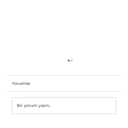
Yorumlar
Bir yorum yazın...
Adana’da Gece Görüşlü Güvenlik