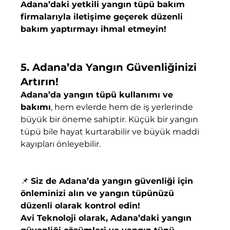
Adana’daki yetkili yangın tüpü bakım 
firmalarıyla iletişime geçerek düzenli 
bakım yaptırmayı ihmal etmeyin!
5. Adana’da Yangın Güvenliğinizi 
Artırın!
Adana’da yangın tüpü kullanımı ve 
bakımı
, hem evlerde hem de iş yerlerinde 
büyük bir öneme sahiptir. Küçük bir yangın 
tüpü bile hayat kurtarabilir ve büyük maddi 
kayıpları önleyebilir.
📌 
Siz de Adana’da yangın güvenliği için 
önleminizi alın ve yangın tüpünüzü 
düzenli olarak kontrol edin!
Avi Teknoloji olarak, Adana’daki yangın 