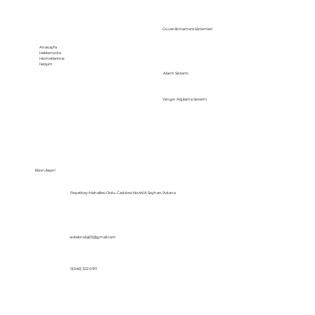
Güvenlik Kamera Sistemleri
Anasayfa
Hakkımızda
Hizmetlerimiz
İletişim
Alarm Sistemi
Yangın Algılama Sistemi
Bize Ulaşın!
Reşatbey Mahallesi Ordu Caddesi No:44/A Seyhan/Adana
aviteknoloji01@gmail.com
0(540) 322 0 911